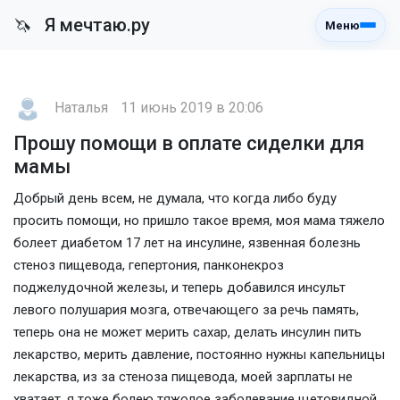
Я мечтаю.ру
🦄
Меню
Наталья
11 июнь 2019 в 20:06
Прошу помощи в оплате сиделки для
мамы
Добрый день всем, не думала, что когда либо буду
просить помощи, но пришло такое время, моя мама тяжело
болеет диабетом 17 лет на инсулине, язвенная болезнь
стеноз пищевода, гепертония, панконекроз
поджелудочной железы, и теперь добавился инсульт
левого полушария мозга, отвечающего за речь память,
теперь она не может мерить сахар, делать инсулин пить
лекарство, мерить давление, постоянно нужны капельницы
лекарства, из за стеноза пищевода, моей зарплаты не
хватает, я тоже болею тяжолое заболевание щетовидной