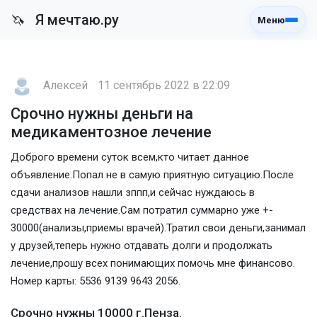
Я мечтаю.ру
🦄
Меню
Алексей
11 сентябрь 2022 в 22:09
Срочно нужны деньги на
медикаментозное лечение
Доброго времени суток всем,кто читает данное
объявление.Попал не в самую приятную ситуацию.После
сдачи анализов нашли зппп,и сейчас нуждаюсь в
средствах на лечение.Сам потратил суммарно уже +-
30000(анализы,приемы врачей).Тратил свои деньги,занимал
у друзей,теперь нужно отдавать долги и продолжать
лечение,прошу всех понимающих помочь мне финансово.
Номер карты: 5536 9139 9643 2056.
Срочно нужны 10000 г.Пенза.