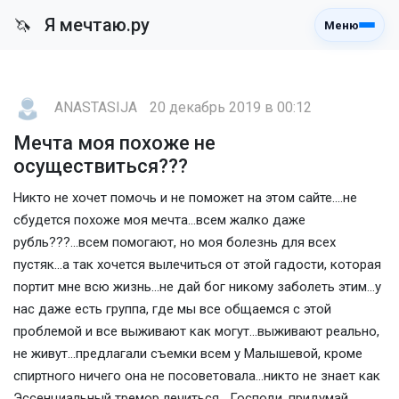
Я мечтаю.ру
🦄
Меню
ANASTASIJA
20 декабрь 2019 в 00:12
Мечта моя похоже не
осуществиться???
Никто не хочет помочь и не поможет на этом сайте....не
сбудется похоже моя мечта...всем жалко даже
рубль???...всем помогают, но моя болезнь для всех
пустяк...а так хочется вылечиться от этой гадости, которая
портит мне всю жизнь...не дай бог никому заболеть этим...у
нас даже есть группа, где мы все общаемся с этой
проблемой и все выживают как могут...выживают реально,
не живут...предлагали съемки всем у Малышевой, кроме
спиртного ничего она не посоветовала...никто не знает как
Эссенциальный тремор лечиться....Господи, придумай